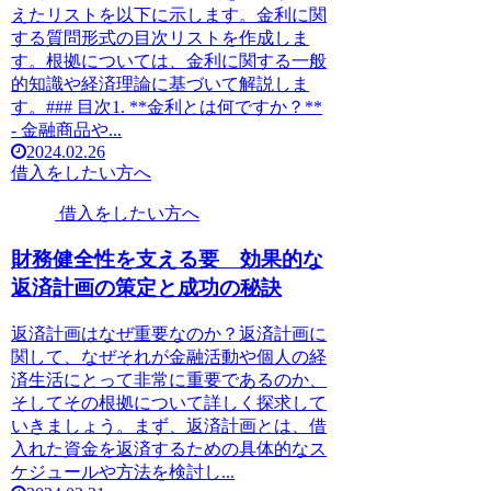
えたリストを以下に示します。金利に関
する質問形式の目次リストを作成しま
す。根拠については、金利に関する一般
的知識や経済理論に基づいて解説しま
す。### 目次1. **金利とは何ですか？**
- 金融商品や...
2024.02.26
借入をしたい方へ
借入をしたい方へ
財務健全性を支える要 効果的な
返済計画の策定と成功の秘訣
返済計画はなぜ重要なのか？返済計画に
関して、なぜそれが金融活動や個人の経
済生活にとって非常に重要であるのか、
そしてその根拠について詳しく探求して
いきましょう。まず、返済計画とは、借
入れた資金を返済するための具体的なス
ケジュールや方法を検討し...