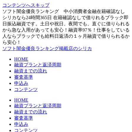
コンテンツへスキップ
ソフト闇金優良ランキング 中小消費者金融在籍確認なし
シリカなら24時間365日 在籍確認なしで借りれるブラック即
日振込融資です。土日や祝日、夜間でも、直ぐに借りられる
から急な入用があっても安心！融資率97％！仕事をしている
人ならブラックでも給料日返済の１ヶ月融資で借りられるか
ら安心！
ソフト闇金優良ランキング掲載店のシリカ
HOME
融資プランと返済周期
融資までの流れ
審査基準
申込み
コンテンツ
HOME
融資プランと返済周期
融資までの流れ
審査基準
申込み
コンテンツ