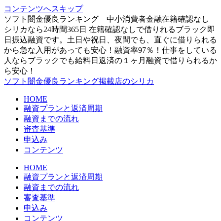
コンテンツへスキップ
ソフト闇金優良ランキング 中小消費者金融在籍確認なし
シリカなら24時間365日 在籍確認なしで借りれるブラック即
日振込融資です。土日や祝日、夜間でも、直ぐに借りられる
から急な入用があっても安心！融資率97％！仕事をしている
人ならブラックでも給料日返済の１ヶ月融資で借りられるか
ら安心！
ソフト闇金優良ランキング掲載店のシリカ
HOME
融資プランと返済周期
融資までの流れ
審査基準
申込み
コンテンツ
HOME
融資プランと返済周期
融資までの流れ
審査基準
申込み
コンテンツ