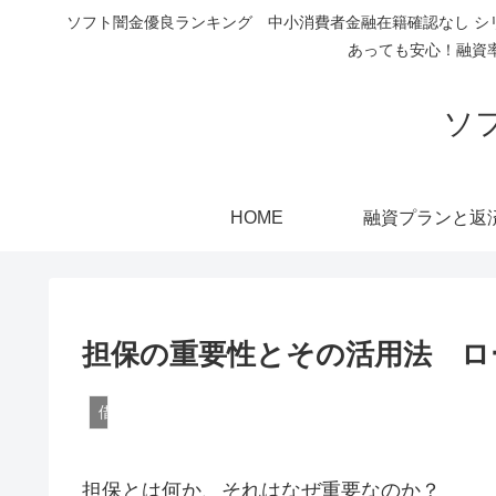
ソフト闇金優良ランキング 中小消費者金融在籍確認なし シ
あっても安心！融資
ソ
HOME
融資プランと返
担保の重要性とその活用法 ロ
借入をしたい方へ
担保とは何か、それはなぜ重要なのか？