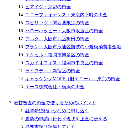
ビアイジ：京都の街金
ユニーファイナンス：東京内幸町の街金
スピリッツ：関西圏限定の街金
ハローハッピー：大阪市浪速区の街金
アルク：大阪市北区梅田の街金
プラン：大阪市浪速区難波の小規模消費者金融
エクセル：福岡市博多区の街金
スカイオフィス：福岡市中央区の街金
ライフティ：新宿区の街金
キャッシングMOFF（旧エニー）：東京の街金
エース株式会社：横浜の街金
激甘審査の街金で借りるためのポイント
融資希望額は少なめに申し込む
虚偽の申請は行わず現状を正直に伝える
必要書類は準備しておく