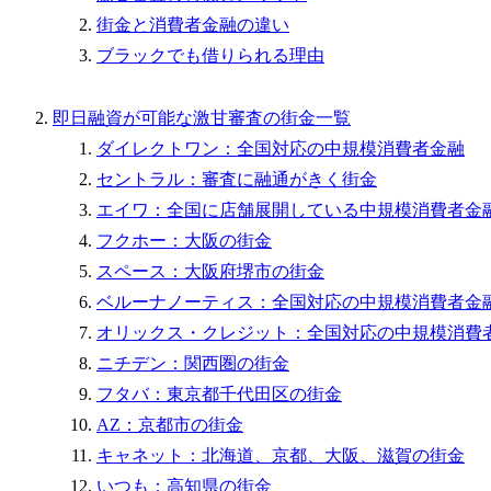
街金と消費者金融の違い
ブラックでも借りられる理由
即日融資が可能な激甘審査の街金一覧
ダイレクトワン：全国対応の中規模消費者金融
セントラル：審査に融通がきく街金
エイワ：全国に店舗展開している中規模消費者金
フクホー：大阪の街金
スペース：大阪府堺市の街金
ベルーナノーティス：全国対応の中規模消費者金
オリックス・クレジット：全国対応の中規模消費
ニチデン：関西圏の街金
フタバ：東京都千代田区の街金
AZ：京都市の街金
キャネット：北海道、京都、大阪、滋賀の街金
いつも：高知県の街金