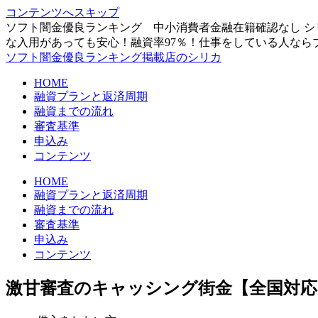
コンテンツへスキップ
ソフト闇金優良ランキング 中小消費者金融在籍確認なし シ
な入用があっても安心！融資率97％！仕事をしている人なら
ソフト闇金優良ランキング掲載店のシリカ
HOME
融資プランと返済周期
融資までの流れ
審査基準
申込み
コンテンツ
HOME
融資プランと返済周期
融資までの流れ
審査基準
申込み
コンテンツ
激甘審査のキャッシング街金【全国対応