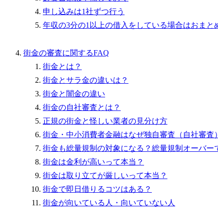
申し込みは1社ずつ行う
年収の3分の1以上の借入をしている場合はおまと
街金の審査に関するFAQ
街金とは？
街金とサラ金の違いは？
街金と闇金の違い
街金の自社審査とは？
正規の街金と怪しい業者の見分け方
街金・中小消費者金融はなぜ独自審査（自社審査
街金も総量規制の対象になる？総量規制オーバー
街金は金利が高いって本当？
街金は取り立てが厳しいって本当？
街金で即日借りるコツはある？
街金が向いている人・向いていない人