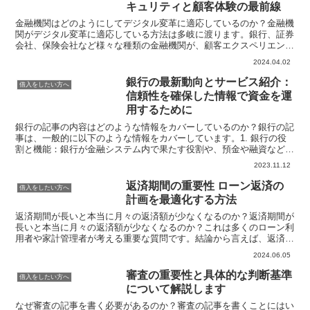
キュリティと顧客体験の最前線
金融機関はどのようにしてデジタル変革に適応しているのか？金融機
関がデジタル変革に適応している方法は多岐に渡ります。銀行、証券
会社、保険会社など様々な種類の金融機関が、顧客エクスペリエンス
の向上、コスト削減、新しいビジネスモデルの開発、リスク...
2024.04.02
銀行の最新動向とサービス紹介：
借入をしたい方へ
信頼性を確保した情報で資金を運
用するために
銀行の記事の内容はどのような情報をカバーしているのか？銀行の記
事は、一般的に以下のような情報をカバーしています。1. 銀行の役
割と機能：銀行が金融システム内で果たす役割や、預金や融資などの
基本的な機能について解説します。2. 銀行業務：預金...
2023.11.12
返済期間の重要性 ローン返済の
借入をしたい方へ
計画を最適化する方法
返済期間が長いと本当に月々の返済額が少なくなるのか？返済期間が
長いと本当に月々の返済額が少なくなるのか？これは多くのローン利
用者や家計管理者が考える重要な質問です。結論から言えば、返済期
間が長くなると月々の返済額は確かに少なくなる傾向があり...
2024.06.05
審査の重要性と具体的な判断基準
借入をしたい方へ
について解説します
なぜ審査の記事を書く必要があるのか？審査の記事を書くことにはい