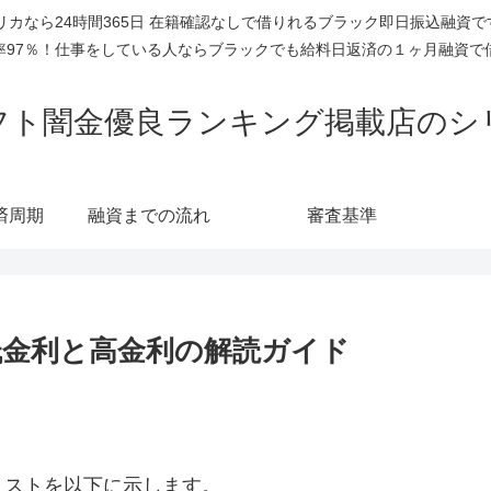
リカなら24時間365日 在籍確認なしで借りれるブラック即日振込融資
率97％！仕事をしている人ならブラックでも給料日返済の１ヶ月融資で
フト闇金優良ランキング掲載店のシ
済周期
融資までの流れ
審査基準
低金利と高金利の解読ガイド
リストを以下に示します。