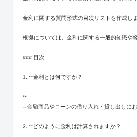
金利に関する質問形式の目次リストを作成し
根拠については、金利に関する一般的知識や
### 目次
1. **金利とは何ですか？
**
– 金融商品やローンの借り入れ・貸し出しに
2. **どのように金利は計算されますか？