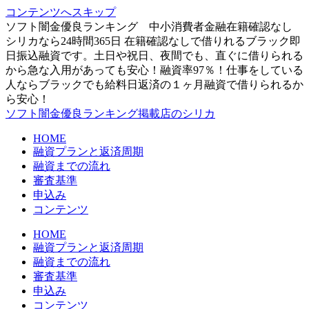
コンテンツへスキップ
ソフト闇金優良ランキング 中小消費者金融在籍確認なし
シリカなら24時間365日 在籍確認なしで借りれるブラック即
日振込融資です。土日や祝日、夜間でも、直ぐに借りられる
から急な入用があっても安心！融資率97％！仕事をしている
人ならブラックでも給料日返済の１ヶ月融資で借りられるか
ら安心！
ソフト闇金優良ランキング掲載店のシリカ
HOME
融資プランと返済周期
融資までの流れ
審査基準
申込み
コンテンツ
HOME
融資プランと返済周期
融資までの流れ
審査基準
申込み
コンテンツ